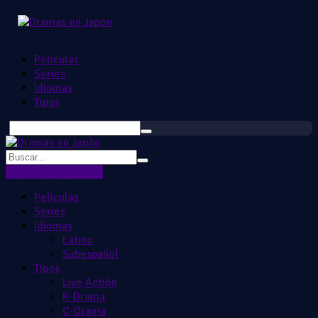
Peliculas
Series
Idiomas
Tipos
Ingresar
Registrarse
Peliculas
Series
Idiomas
Latino
Subespañol
Tipos
Live Actión
K-Drama
C-Drama