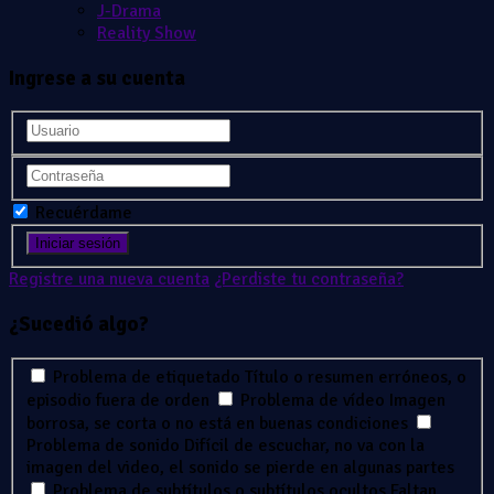
J-Drama
Reality Show
Ingrese a su cuenta
Recuérdame
Registre una nueva cuenta
¿Perdiste tu contraseña?
¿Sucedió algo?
Problema de etiquetado
Título o resumen erróneos, o
episodio fuera de orden
Problema de vídeo
Imagen
borrosa, se corta o no está en buenas condiciones
Problema de sonido
Difícil de escuchar, no va con la
imagen del video, el sonido se pierde en algunas partes
Problema de subtítulos o subtítulos ocultos
Faltan,