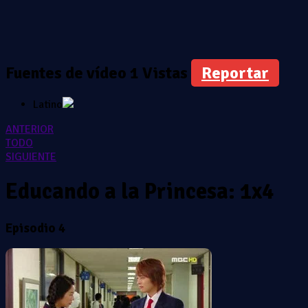
Fuentes de vídeo
1 Vistas
Reportar
Latino
ANTERIOR
TODO
SIGUIENTE
Educando a la Princesa: 1x4
Episodio 4